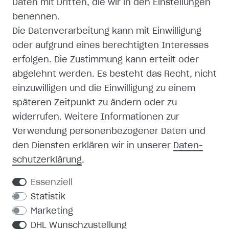
Daten mit Dritten, die wir in den Einstellungen
AGB
benennen.
Die Datenverarbeitung kann mit Einwilligung
ZAHLUNG UND VERSAND
oder aufgrund eines berechtigten Interesses
erfolgen. Die Zustimmung kann erteilt oder
abgelehnt werden. Es besteht das Recht, nicht
einzuwilligen und die Einwilligung zu einem
späteren Zeitpunkt zu ändern oder zu
SHOP
widerrufen. Weitere Informationen zur
Verwendung personenbezogener Daten und
MEIN KONTO
den Diensten erklären wir in unserer
Daten­
schutz­erklärung
.
REGISTRIEREN
Essenziell
KONTAKT
Statistik
Marketing
PRODUKTKATALOG
DHL Wunschzustellung