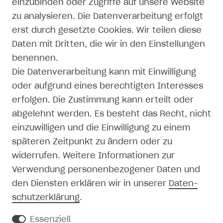
einzubinden oder Zugriffe auf unsere Website
IMPRESSUM
zu analysieren. Die Datenverarbeitung erfolgt
erst durch gesetzte Cookies. Wir teilen diese
DATENSCHUTZERKLÄRUNG
Daten mit Dritten, die wir in den Einstellungen
AGB
benennen.
Die Datenverarbeitung kann mit Einwilligung
ZAHLUNG UND VERSAND
oder aufgrund eines berechtigten Interesses
erfolgen. Die Zustimmung kann erteilt oder
abgelehnt werden. Es besteht das Recht, nicht
einzuwilligen und die Einwilligung zu einem
späteren Zeitpunkt zu ändern oder zu
SHOP
widerrufen. Weitere Informationen zur
Verwendung personenbezogener Daten und
MEIN KONTO
den Diensten erklären wir in unserer
Daten­
schutz­erklärung
.
REGISTRIEREN
Essenziell