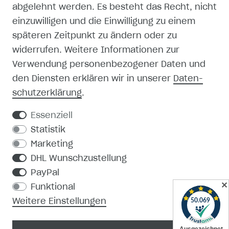
abgelehnt werden. Es besteht das Recht, nicht
einzuwilligen und die Einwilligung zu einem
späteren Zeitpunkt zu ändern oder zu
SHOP
widerrufen. Weitere Informationen zur
Verwendung personenbezogener Daten und
MEIN KONTO
den Diensten erklären wir in unserer
Daten­
schutz­erklärung
.
REGISTRIEREN
Essenziell
KONTAKT
Statistik
Marketing
PRODUKTKATALOG
DHL Wunschzustellung
PayPal
MEDIEN-DOWNLOAD
✕
Funktional
Weitere Einstellungen