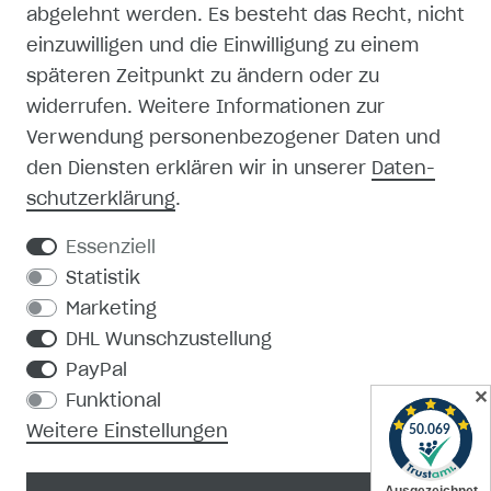
abgelehnt werden. Es besteht das Recht, nicht
einzuwilligen und die Einwilligung zu einem
späteren Zeitpunkt zu ändern oder zu
SHOP
widerrufen. Weitere Informationen zur
Verwendung personenbezogener Daten und
MEIN KONTO
den Diensten erklären wir in unserer
Daten­
schutz­erklärung
.
REGISTRIEREN
Essenziell
KONTAKT
Statistik
Marketing
PRODUKTKATALOG
DHL Wunschzustellung
PayPal
MEDIEN-DOWNLOAD
✕
Funktional
Weitere Einstellungen