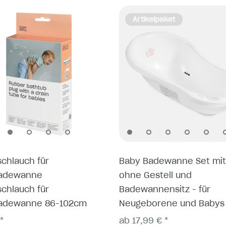
Artikelpaket
schlauch für
Baby Badewanne Set mit
adewanne
ohne Gestell und
schlauch für
Badewannensitz - für
adewanne 86-102cm
Neugeborene und Babys
*
ab 17,99 € *