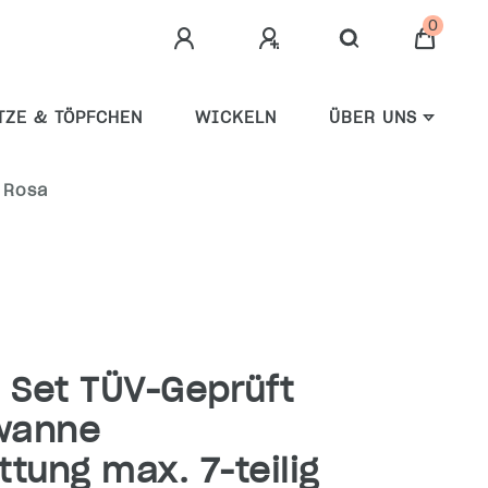
0
TZE & TÖPFCHEN
WICKELN
ÜBER UNS
 Rosa
Set TÜV-Geprüft
wanne
tung max. 7-teilig