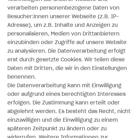
verarbeiten personenbezogene Daten von
WIDERRUFSRECHT
Besucher:innen unserer Webseite (z.B. IP-
Adresse), um z.B. Inhalte und Anzeigen zu
WIDERRUFSFORMULAR
personalisieren, Medien von Drittanbietern
einzubinden oder Zugriffe auf unsere Website
IMPRESSUM
zu analysieren. Die Datenverarbeitung erfolgt
erst durch gesetzte Cookies. Wir teilen diese
DATENSCHUTZERKLÄRUNG
Daten mit Dritten, die wir in den Einstellungen
AGB
benennen.
Die Datenverarbeitung kann mit Einwilligung
ZAHLUNG UND VERSAND
oder aufgrund eines berechtigten Interesses
erfolgen. Die Zustimmung kann erteilt oder
abgelehnt werden. Es besteht das Recht, nicht
einzuwilligen und die Einwilligung zu einem
späteren Zeitpunkt zu ändern oder zu
SHOP
widerrufen. Weitere Informationen zur