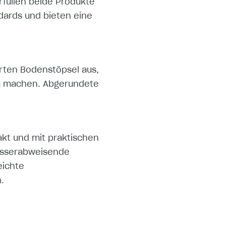
erfüllen beide Produkte
dards und bieten eine
rten Bodenstöpsel aus,
zu machen. Abgerundete
pakt und mit praktischen
 wasserabweisende
eichte
.