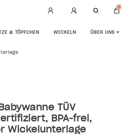
0
TZE & TÖPFCHEN
WICKELN
ÜBER UNS
nterlage
 Babywanne TÜV
rtifiziert, BPA-frei,
er Wickelunterlage