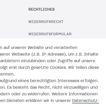
RECHTLICHES
WIDERRUFSRECHT
WIDERRUFSFORMULAR
IMPRESSUM
n auf unserer Website und verarbeiten
rer Webseite (z.B. IP-Adresse), um z.B. Inhalte
DATENSCHUTZERKLÄRUNG
tanbietern einzubinden oder Zugriffe auf unsere
olgt erst durch gesetzte Cookies. Wir teilen diese
AGB
enennen.
 aufgrund eines berechtigten Interesses erfolgen.
ZAHLUNG UND VERSAND
n. Es besteht das Recht, nicht einzuwilligen und
ändern oder zu widerrufen. Weitere Informationen
n Diensten erklären wir in unserer
Daten­schutz­