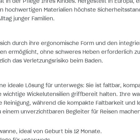
ät in der Pflege Ihres Kindes. Hergestellt in Europa, 
 hochwertigen Materialien höchste Sicherheitsstan
lltag junger Familien.
sich durch ihre ergonomische Form und den integrie
eren ermöglicht, ohne schweres Heben erforderlich 
lich das Verletzungsrisiko beim Baden.
ine ideale Lösung für unterwegs: Sie ist faltbar, kom
e wichtige Wickelutensilien griffbereit halten. Ihre
ie Reinigung, während die kompakte Faltbarkeit und l
zu einem unverzichtbaren Begleiter für Reisen machen
nne, ideal von Geburt bis 12 Monate.