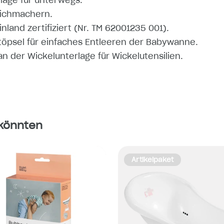
lage für unterwegs.
eichmachern.
and zertifiziert (Nr. TM 62001235 001).
töpsel für einfaches Entleeren der Babywanne.
n der Wickelunterlage für Wickelutensilien.
 könnten
Artikelpaket