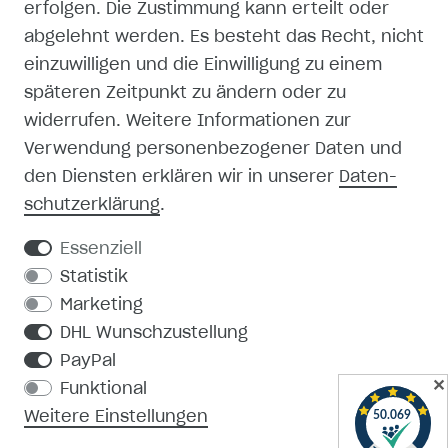
erfolgen. Die Zustimmung kann erteilt oder
abgelehnt werden. Es besteht das Recht, nicht
einzuwilligen und die Einwilligung zu einem
späteren Zeitpunkt zu ändern oder zu
SHOP
widerrufen. Weitere Informationen zur
Verwendung personenbezogener Daten und
MEIN KONTO
den Diensten erklären wir in unserer
Daten­
schutz­erklärung
.
REGISTRIEREN
Essenziell
KONTAKT
Statistik
Marketing
PRODUKTKATALOG
DHL Wunschzustellung
PayPal
MEDIEN-DOWNLOAD
✕
Funktional
Weitere Einstellungen