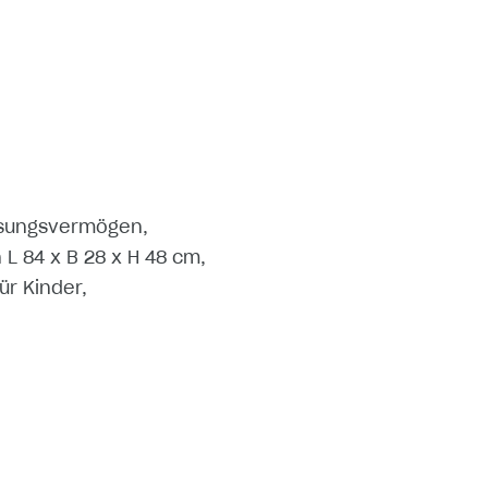
ssungsvermögen,
L 84 x B 28 x H 48 cm,
ür Kinder,