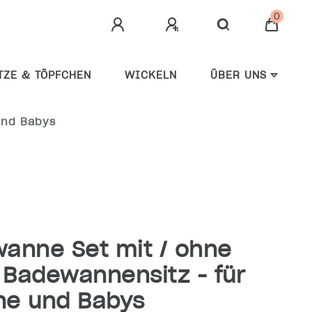
0
TZE & TÖPFCHEN
WICKELN
ÜBER UNS
Und Babys
anne Set mit / ohne
 Badewannensitz - für
ne und Babys