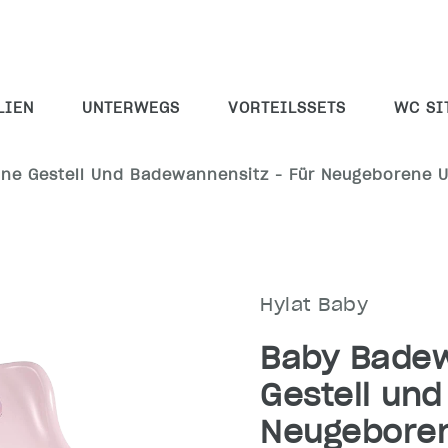
LIEN
UNTERWEGS
VORTEILSSETS
WC SI
hne Gestell Und Badewannensitz - Für Neugeborene 
Hylat Baby
Baby Badew
Gestell und
Neugebore