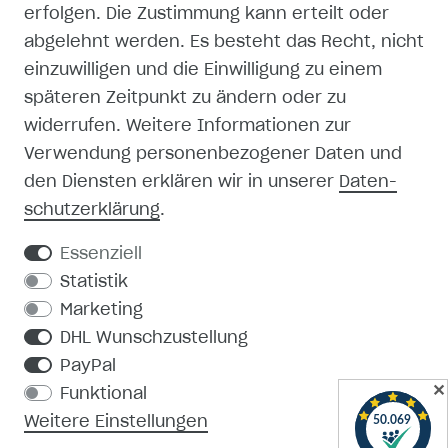
erfolgen. Die Zustimmung kann erteilt oder
abgelehnt werden. Es besteht das Recht, nicht
einzuwilligen und die Einwilligung zu einem
späteren Zeitpunkt zu ändern oder zu
SHOP
widerrufen. Weitere Informationen zur
Verwendung personenbezogener Daten und
MEIN KONTO
den Diensten erklären wir in unserer
Daten­
schutz­erklärung
.
REGISTRIEREN
Essenziell
KONTAKT
Statistik
Marketing
PRODUKTKATALOG
DHL Wunschzustellung
PayPal
MEDIEN-DOWNLOAD
✕
Funktional
Weitere Einstellungen