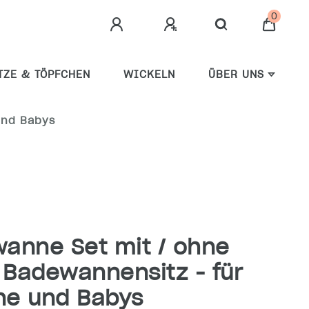
0
TZE & TÖPFCHEN
WICKELN
ÜBER UNS
Und Babys
anne Set mit / ohne
 Badewannensitz - für
ne und Babys