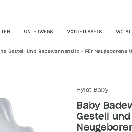
LIEN
UNTERWEGS
VORTEILSSETS
WC SI
hne Gestell Und Badewannensitz - Für Neugeborene 
Hylat Baby
Baby Badew
Gestell und
Neugebore