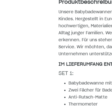
Produktbeschreibu
Unsere Babybadewannen-Se
Kindes. Hergestellt in E
hochwertigen, Materialie
Alltag junger Familien. W
erkennen. Für uns stehen
Service. Wir möchten, da
Unternehmen unterstütze
IM LIEFERUMFANG ENT
SET 1:
Babybadewanne mit
Zwei Fächer für Ba
Anti-Rutsch-Matte
Thermometer