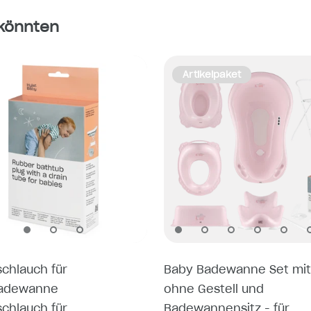
 könnten
Artikelpaket
schlauch für
Baby Badewanne Set mit
adewanne
ohne Gestell und
schlauch für
Badewannensitz - für