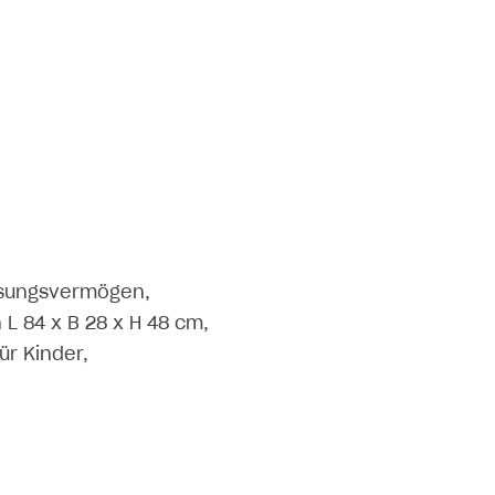
ssungsvermögen,
L 84 x B 28 x H 48 cm,
ür Kinder,