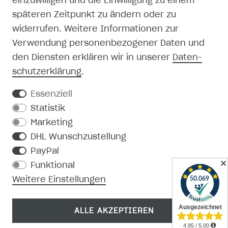
einzuwilligen und die Einwilligung zu einem
späteren Zeitpunkt zu ändern oder zu
SHOP
widerrufen. Weitere Informationen zur
Verwendung personenbezogener Daten und
MEIN KONTO
den Diensten erklären wir in unserer
Daten­
schutz­erklärung
.
REGISTRIEREN
Essenziell
KONTAKT
Statistik
Marketing
PRODUKTKATALOG
DHL Wunschzustellung
PayPal
MEDIEN-DOWNLOAD
✕
Funktional
Weitere Einstellungen
ALLE AKZEPTIEREN