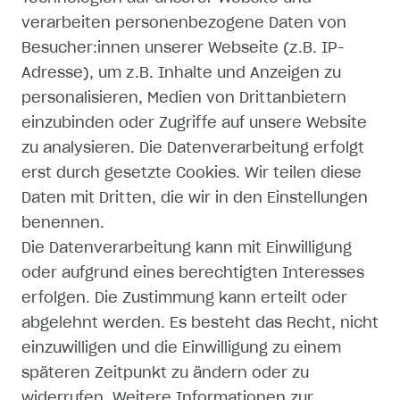
verarbeiten personenbezogene Daten von
WIDERRUFSRECHT
Besucher:innen unserer Webseite (z.B. IP-
Adresse), um z.B. Inhalte und Anzeigen zu
WIDERRUFSFORMULAR
personalisieren, Medien von Drittanbietern
einzubinden oder Zugriffe auf unsere Website
IMPRESSUM
zu analysieren. Die Datenverarbeitung erfolgt
erst durch gesetzte Cookies. Wir teilen diese
DATENSCHUTZERKLÄRUNG
Daten mit Dritten, die wir in den Einstellungen
AGB
benennen.
Die Datenverarbeitung kann mit Einwilligung
ZAHLUNG UND VERSAND
oder aufgrund eines berechtigten Interesses
erfolgen. Die Zustimmung kann erteilt oder
abgelehnt werden. Es besteht das Recht, nicht
einzuwilligen und die Einwilligung zu einem
späteren Zeitpunkt zu ändern oder zu
SHOP
widerrufen. Weitere Informationen zur