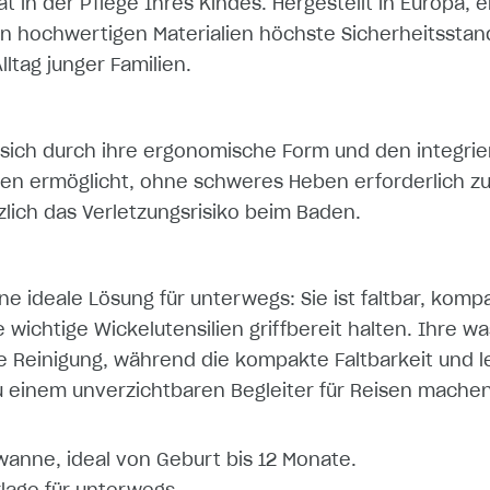
ät in der Pflege Ihres Kindes. Hergestellt in Europa, 
 hochwertigen Materialien höchste Sicherheitsstan
lltag junger Familien.
sich durch ihre ergonomische Form und den integrie
eren ermöglicht, ohne schweres Heben erforderlich 
lich das Verletzungsrisiko beim Baden.
ine ideale Lösung für unterwegs: Sie ist faltbar, kom
e wichtige Wickelutensilien griffbereit halten. Ihre
ie Reinigung, während die kompakte Faltbarkeit und l
zu einem unverzichtbaren Begleiter für Reisen machen
nne, ideal von Geburt bis 12 Monate.