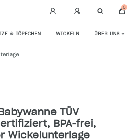
0
TZE & TÖPFCHEN
WICKELN
ÜBER UNS
nterlage
 Babywanne TÜV
rtifiziert, BPA-frei,
er Wickelunterlage