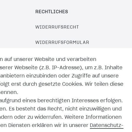
RECHTLICHES
WIDERRUFSRECHT
WIDERRUFSFORMULAR
IMPRESSUM
n auf unserer Website und verarbeiten
rer Webseite (z.B. IP-Adresse), um z.B. Inhalte
DATENSCHUTZERKLÄRUNG
tanbietern einzubinden oder Zugriffe auf unsere
olgt erst durch gesetzte Cookies. Wir teilen diese
AGB
enennen.
 aufgrund eines berechtigten Interesses erfolgen.
ZAHLUNG UND VERSAND
n. Es besteht das Recht, nicht einzuwilligen und
ändern oder zu widerrufen. Weitere Informationen
n Diensten erklären wir in unserer
Daten­schutz­