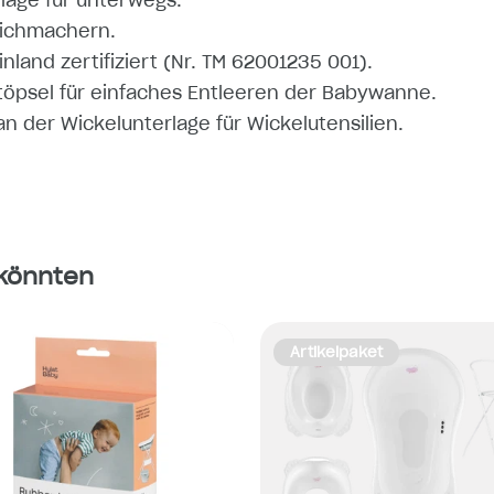
lage für unterwegs.
eichmachern.
and zertifiziert (Nr. TM 62001235 001).
töpsel für einfaches Entleeren der Babywanne.
n der Wickelunterlage für Wickelutensilien.
 könnten
Artikelpaket