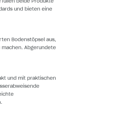
erfüllen beide Produkte
dards und bieten eine
rten Bodenstöpsel aus,
zu machen. Abgerundete
pakt und mit praktischen
 wasserabweisende
eichte
.