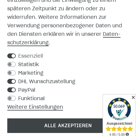
einzuwilligen und die Einwilligung zu einem
späteren Zeitpunkt zu ändern oder zu
SHOP
widerrufen. Weitere Informationen zur
Verwendung personenbezogener Daten und
MEIN KONTO
den Diensten erklären wir in unserer
Daten­
schutz­erklärung
.
REGISTRIEREN
Essenziell
KONTAKT
Statistik
Marketing
PRODUKTKATALOG
DHL Wunschzustellung
PayPal
MEDIEN-DOWNLOAD
✕
Funktional
Weitere Einstellungen
ALLE AKZEPTIEREN