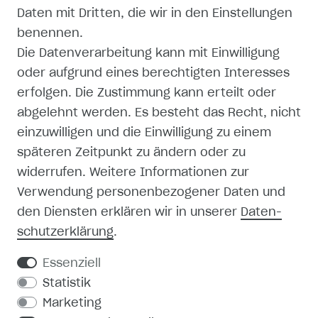
Daten mit Dritten, die wir in den Einstellungen
AGB
benennen.
Die Datenverarbeitung kann mit Einwilligung
ZAHLUNG UND VERSAND
oder aufgrund eines berechtigten Interesses
erfolgen. Die Zustimmung kann erteilt oder
abgelehnt werden. Es besteht das Recht, nicht
einzuwilligen und die Einwilligung zu einem
späteren Zeitpunkt zu ändern oder zu
SHOP
widerrufen. Weitere Informationen zur
Verwendung personenbezogener Daten und
MEIN KONTO
den Diensten erklären wir in unserer
Daten­
schutz­erklärung
.
REGISTRIEREN
Essenziell
KONTAKT
Statistik
Marketing
PRODUKTKATALOG